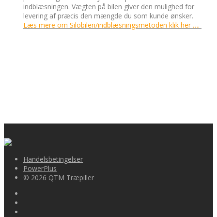
indblæsningen. Vægten på bilen giver den mulighed for
levering af præcis den mængde du som kunde ønsker.
Læs
mere om
Silobilen/indblæsningsmetoden klik her ….
Handelsbetingelser
PowerPlus
© 2026 QTM Træpiller