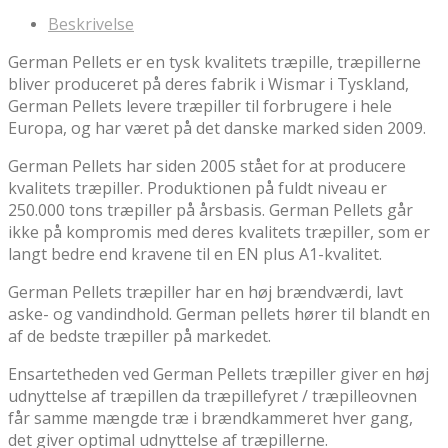
Beskrivelse
German Pellets er en tysk kvalitets træpille, træpillerne
bliver produceret på deres fabrik i Wismar i Tyskland,
German Pellets levere træpiller til forbrugere i hele
Europa, og har været på det danske marked siden 2009.
German Pellets har siden 2005 stået for at producere
kvalitets træpiller. Produktionen på fuldt niveau er
250.000 tons træpiller på årsbasis. German Pellets går
ikke på kompromis med deres kvalitets træpiller, som er
langt bedre end kravene til en EN plus A1-kvalitet.
German Pellets træpiller har en høj brændværdi, lavt
aske- og vandindhold. German pellets hører til blandt en
af de bedste træpiller på markedet.
Ensartetheden ved German Pellets træpiller giver en høj
udnyttelse af træpillen da træpillefyret / træpilleovnen
får samme mængde træ i brændkammeret hver gang,
det giver optimal udnyttelse af træpillerne.