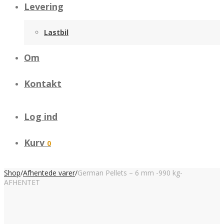
Levering
Lastbil
Om
Kontakt
Log ind
Kurv
0
Shop
/
Afhentede varer
/
German Pellets – 6 mm -990 kg-
AFHENTET