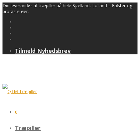
Din leverandør af træpiller på hele Sjælland, Lolland – Falster og
brofaste øer.
Tilmeld Nyhedsbrev
0
Træpiller