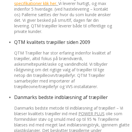
specifikationer klik her.
Vi leverer hurtigt, og max
indenfor 5 hverdage. (ved hastelevering – kontakt
os) Pallerne sættes der hvor du som kunde ønsker
det. Vi giver besked på sms/tlf, dagen før din
levering. QTM træpiller leverer både til offentlige og
private kunder.
QTM kvalitets træpiller siden 2009
QTM Træpiller har stor erfaring indenfor kvalitet af
træpiller, altid fokus på brændværdi,
askesmeltepunkt/aske og vandindhold.
Vi tilbyder
rådgivning om det rigtige valg af træpiller til lige
netop din træpilleovn/træpillefyr. QTM Træpiller
samarbejder med importører af
træpilleovne/træpillefyr og VVS-installatører.
Danmarks bedste indblæsning af træpiller
Danmarks bedste metode til indblæsning af træpiller! – Vi
blæser kvalitets træpiller ind med
POWER PLUS
olie som
formindsker støv og smuld med op til 95 % Træpillerne
blæses ind med meget lavt indblæsningstryk, igennem glatte
plastikslanger. Det beskytter træpillerne under