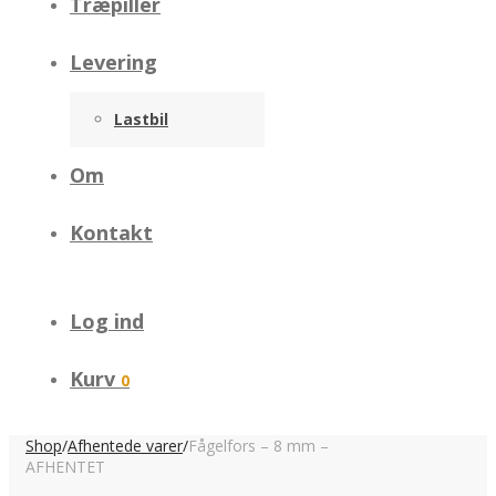
Træpiller
Levering
Lastbil
Om
Kontakt
Log ind
Kurv
0
Shop
/
Afhentede varer
/
Fågelfors – 8 mm –
AFHENTET