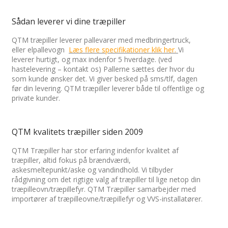
Sådan leverer vi dine træpiller
QTM træpiller leverer pallevarer med medbringertruck,
eller elpallevogn
Læs flere specifikationer klik her.
Vi
leverer hurtigt, og max indenfor 5 hverdage. (ved
hastelevering – kontakt os) Pallerne sættes der hvor du
som kunde ønsker det. Vi giver besked på sms/tlf, dagen
før din levering. QTM træpiller leverer både til offentlige og
private kunder.
QTM kvalitets træpiller siden 2009
QTM Træpiller har stor erfaring indenfor kvalitet af
træpiller, altid fokus på brændværdi,
askesmeltepunkt/aske og vandindhold.
Vi tilbyder
rådgivning om det rigtige valg af træpiller til lige netop din
træpilleovn/træpillefyr. QTM Træpiller
samarbejder med
importører af træpilleovne/træpillefyr og VVS-installatører.