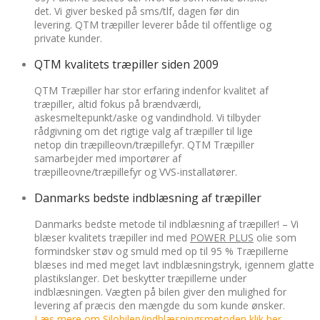
det. Vi giver besked på sms/tlf, dagen før din
levering. QTM træpiller leverer både til offentlige og
private kunder.
QTM kvalitets træpiller siden 2009
QTM Træpiller har stor erfaring indenfor kvalitet af
træpiller, altid fokus på brændværdi,
askesmeltepunkt/aske og vandindhold.
Vi tilbyder
rådgivning om det rigtige valg af træpiller til lige
netop din træpilleovn/træpillefyr. QTM Træpiller
samarbejder med importører af
træpilleovne/træpillefyr og VVS-installatører.
Danmarks bedste indblæsning af træpiller
Danmarks bedste metode til indblæsning af træpiller! – Vi
blæser kvalitets træpiller ind med
POWER PLUS
olie som
formindsker støv og smuld med op til 95 % Træpillerne
blæses ind med meget lavt indblæsningstryk, igennem glatte
plastikslanger. Det beskytter træpillerne under
indblæsningen. Vægten på bilen giver den mulighed for
levering af præcis den mængde du som kunde ønsker.
Læs
mere om
Silobilen/indblæsningsmetoden klik her ….