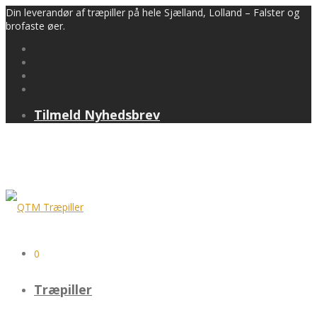
Din leverandør af træpiller på hele Sjælland, Lolland – Falster og
brofaste øer.
Tilmeld Nyhedsbrev
0
Træpiller