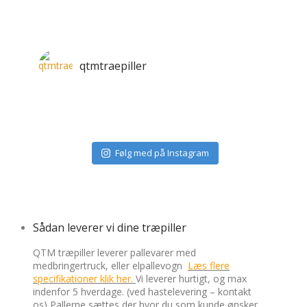
qtmtraepiller
Følg med på Instagram
Sådan leverer vi dine træpiller
QTM træpiller leverer pallevarer med
medbringertruck, eller elpallevogn
Læs flere
specifikationer klik her.
Vi leverer hurtigt, og max
indenfor 5 hverdage. (ved hastelevering – kontakt
os) Pallerne sættes der hvor du som kunde ønsker